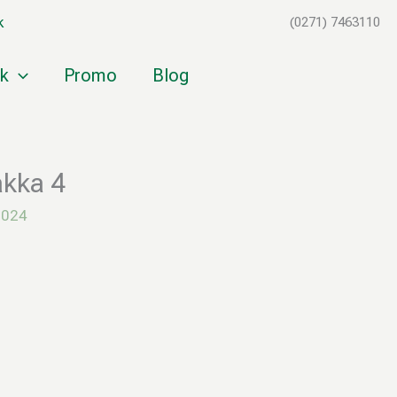
k
(0271) 7463110
k
Promo
Blog
akka 4
2024