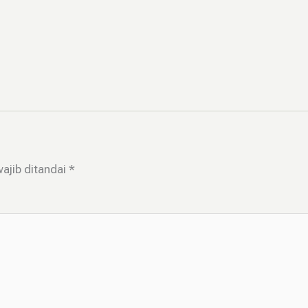
ajib ditandai
*