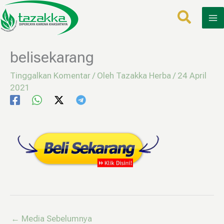
Lewati
ke
konten
belisekarang
Tinggalkan Komentar
/ Oleh
Tazakka Herba
/
24 April
2021
←
Media Sebelumnya