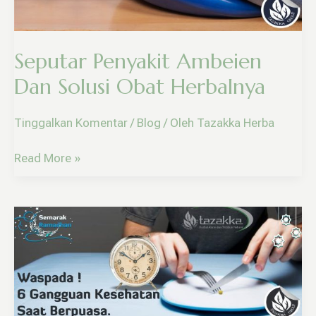
Herbalnya
Seputar Penyakit Ambeien
Dan Solusi Obat Herbalnya
Tinggalkan Komentar
/
Blog
/ Oleh
Tazakka Herba
Read More »
Waspada
!
Daftar
Gangguan
Kesehatan
Yang