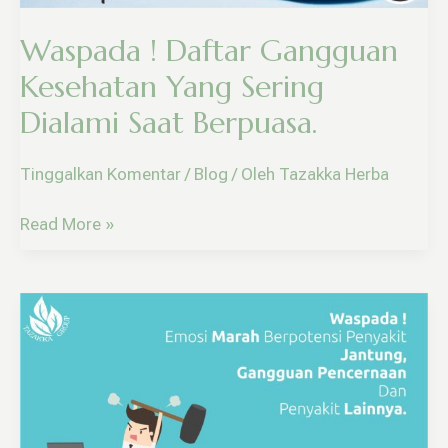
Sering
Dialami
Waspada ! Daftar Gangguan
Saat
Kesehatan Yang Sering
Berpuasa.
Dialami Saat Berpuasa.
Tinggalkan Komentar
/
Blog
/ Oleh
Tazakka Herba
Read More »
Ini
Daftar
Penyakit
Yang
Bisa
Ditimbulkan