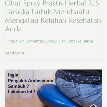
Obat Spray Praktis Herbal RLS
Membantu
Mengatasi
Tazakka Untuk Membantu
Keluhan
Mengatasi Keluhan Kesehatan
Kesehatan
Anda.
Anda.
Tinggalkan Komentar
/
Blog
/ Oleh
Tazakka Herba
Read More »
Seputar
Penyakit
Ambeien
Dan
Solusi
Obat