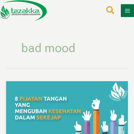
Lewati
ke
konten
bad mood
8
Teknik
Pijatan
Jari
Tangan
Yang
Bisa