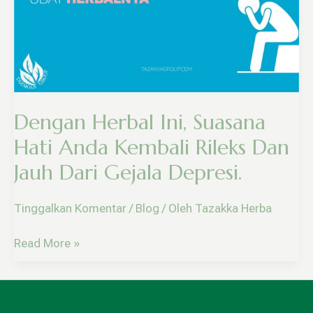
Hati
Anda
Kembali
Rileks
Dan
Jauh
Dengan Herbal Ini, Suasana
Dari
Gejala
Hati Anda Kembali Rileks Dan
Depresi.
Jauh Dari Gejala Depresi.
Tinggalkan Komentar
/
Blog
/ Oleh
Tazakka Herba
Read More »