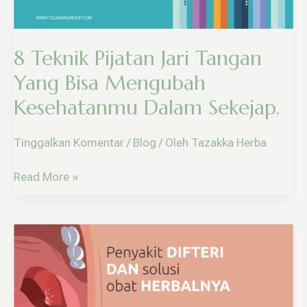
Mengubah
Kesehatanmu
Dalam
8 Teknik Pijatan Jari Tangan
Sekejap.
Yang Bisa Mengubah
Kesehatanmu Dalam Sekejap.
Tinggalkan Komentar
/
Blog
/ Oleh
Tazakka Herba
Read More »
Bahaya
Penyakit
Difteri
Dan
Solusi